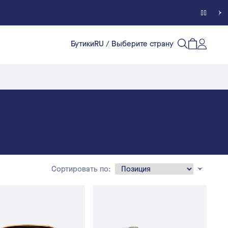
Бутики
RU
/ Выберите страну
Счет кл
Открытый п
Открыть/
Сортировать по: