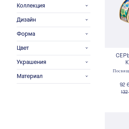
Коллекция
Дизайн
Форма
Цвет
СЕР
Украшения
Посвящ
Материал
92 
вме
132