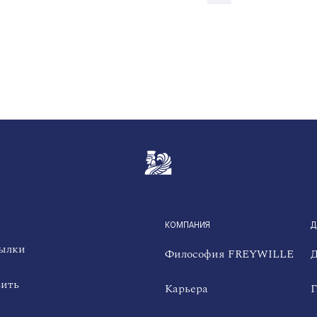
QUICKLINKS
КОМПАНИЯ
Д
сылки
Философия FREYWILLE
Д
вить
Карьера
Г