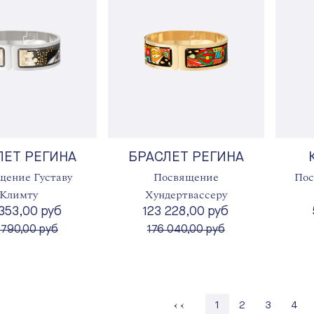
ЛЕТ РЕГИНА
БРАСЛЕТ РЕГИНА
щение Густаву
Посвящение
Пос
Климту
Хундертвассеру
 353,00 руб
123 228,00 руб
сто
вместо
 790,00 руб
176 040,00 руб
Страница
Страница
Стра
1
2
3
4