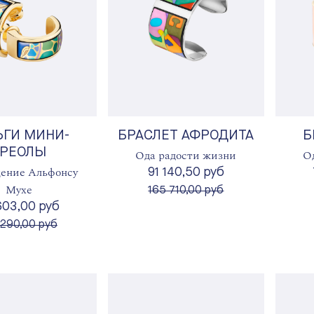
ЬГИ МИНИ-
БРАСЛЕТ АФРОДИТА
Б
КРЕОЛЫ
Ода радости жизни
О
ение Альфонсу
91 140,50 руб
Мухе
вместо
165 710,00 руб
603,00 руб
сто
 290,00 руб