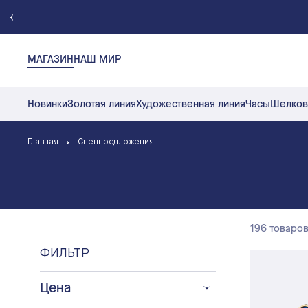
МАГАЗИН
НАШ МИР
Новинки
Золотая линия
Художественная линия
Часы
Шелков
Главная
Спецпредложения
196 товаро
ФИЛЬТР
Цена