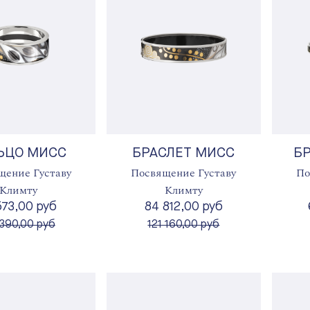
ЬЦО МИСС
БРАСЛЕТ МИСС
БР
щение Густаву
Посвящение Густаву
По
Климту
Климту
573,00 руб
84 812,00 руб
сто
вместо
390,00 руб
121 160,00 руб