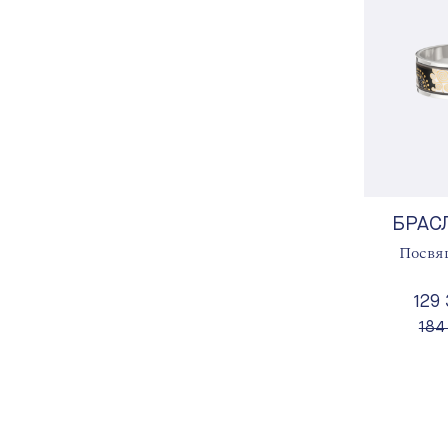
БРАС
Посвя
129
вме
184