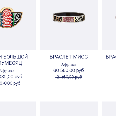
Н БОЛЬШОЙ
БРАСЛЕТ МИСС
БРА
ЛУМЕСЯЦ
Африка
Африка
60 580,00 руб
035,00 руб
вместо
121 160,00 руб
есто
070,00 руб