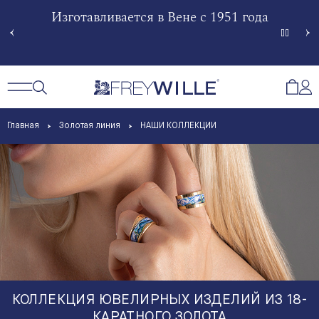
гненной
Изготавливается в Вене с 1951 года
Произв
Сче
Открытый поиск
Открыть / Закрыть навигацию
Откр
Главная
Золотая линия
НАШИ КОЛЛЕКЦИИ
КОЛЛЕКЦИЯ ЮВЕЛИРНЫХ ИЗДЕЛИЙ ИЗ 18-
КАРАТНОГО ЗОЛОТА