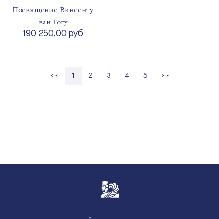
Посвящение Винсенту
ван Гогу
190 250,00 руб
Страница
Страница
Страница
Страница
1
2
3
4
5