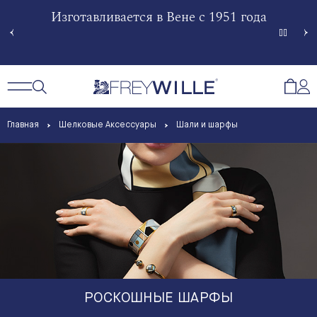
гненной
Изготавливается в Вене с 1951 года
Произв
Сче
Открытый поиск
Открыть / Закрыть навигацию
Откр
Главная
Шелковые Аксессуары
Шали и шарфы
РОСКОШНЫЕ ШАРФЫ