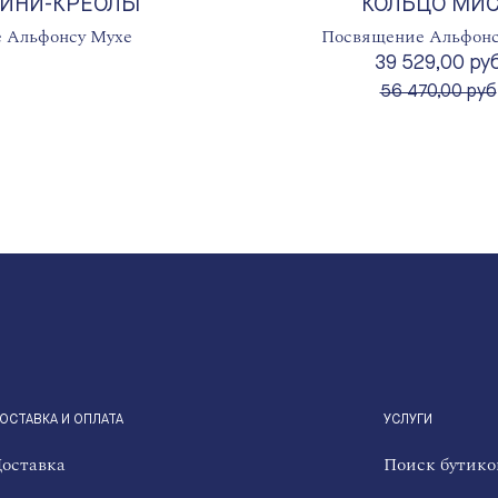
МИНИ-КРЕОЛЫ
КОЛЬЦО МИ
 Альфонсу Мухе
Посвящение Альфонс
39 529,00 ру
вместо
56 470,00 руб
ОСТАВКА И ОПЛАТА
УСЛУГИ
оставка
Поиск бутико