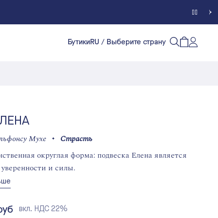
Бутики
RU
/ Выберите страну
Счет кл
Открытый п
Открыть/
ЕЛЕНА
льфонсу Мухе
Страсть
ственная округлая форма: подвеска Елена является
уверенности и силы.
ьше
руб
вкл. НДС 22%