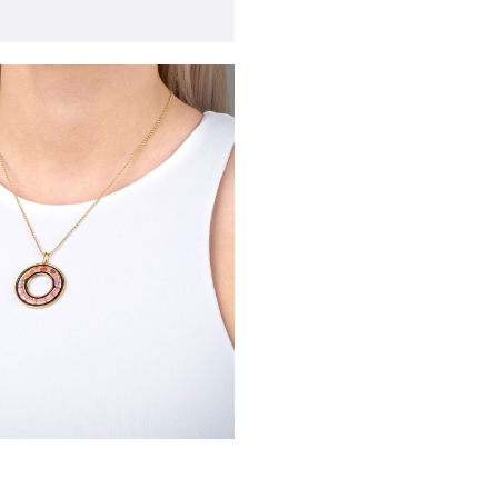
бражение в лайтбоксе
е
Открыть изображение в лайтбоксе