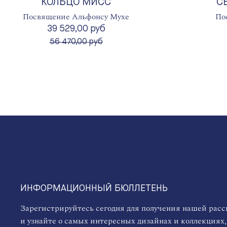
КОЛЬЦО МИСС
С
Посвящение Альфонсу Мухе
По
39 529,00 руб
вместо
56 470,00 руб
ИНФОРМАЦИОННЫЙ БЮЛЛЕТЕНЬ
Зарегистрируйтесь сегодня для получения нашей рас
и узнайте о самых интересных дизайнах и коллекциях,