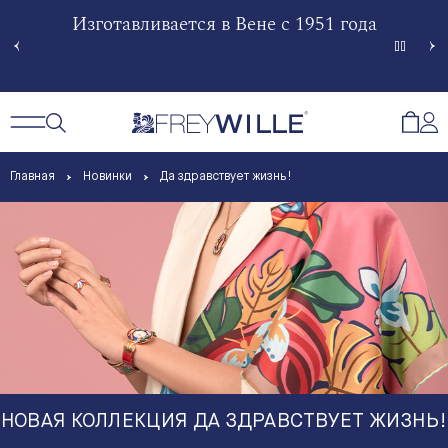
гненной
Изготавливается в Вене с 1951 года
Произв
Сче
Открытый поиск
Открыть / Закрыть навигацию
Откр
Главная
Новинки
Да здравствует жизнь!
НОВАЯ КОЛЛЕКЦИЯ ДА ЗДРАВСТВУЕТ ЖИЗНЬ!