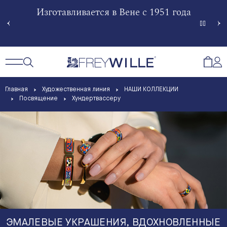
гненной
Изготавливается в Вене с 1951 года
Произв
Сче
Открытый поиск
Открыть / Закрыть навигацию
Откр
Главная
Художественная линия
НАШИ КОЛЛЕКЦИИ
Посвящение
Хундертвассеру
ЭМАЛЕВЫЕ УКРАШЕНИЯ, ВДОХНОВЛЕННЫЕ