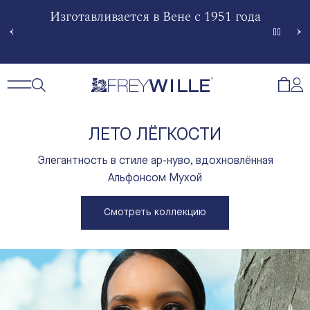
гненной
Изготавливается в Вене с 1951 года
Произв
Сче
Открытый поиск
Открыть / Закрыть навигацию
Откр
ЛЕТО ЛЁГКОСТИ
Элегантность в стиле ар-нуво, вдохновлённая
Альфонсом Мухой
Смотреть коллекцию