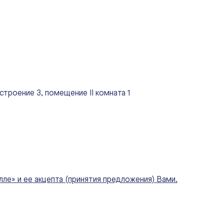
троение 3, помещение II комната 1
е» и ее акцепта (принятия предложения) Вами.