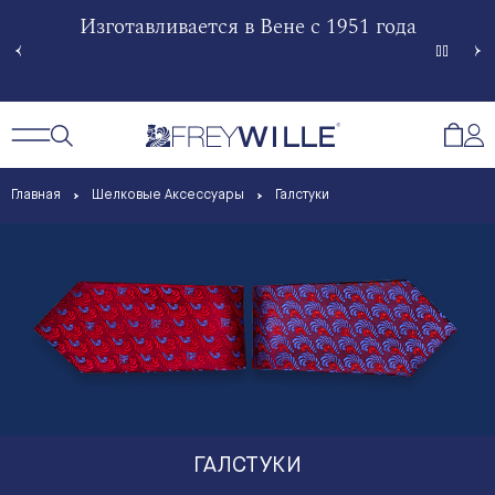
гненной
Изготавливается в Вене с 1951 года
Произв
Сче
Открытый поиск
Открыть / Закрыть навигацию
Откр
Главная
Шелковые Аксессуары
Галстуки
ГАЛСТУКИ