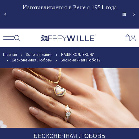
гненной
Изготавливается в Вене с 1951 года
Произв
Сче
Открытый поиск
Открыть / Закрыть навигацию
Откр
Главная
Золотая линия
НАШИ КОЛЛЕКЦИИ
Бесконечная Любовь
Бесконечная Любовь
БЕСКОНЕЧНАЯ ЛЮБОВЬ