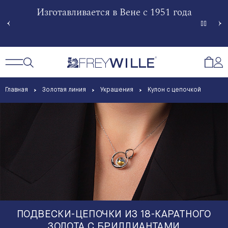
гненной
Изготавливается в Вене с 1951 года
Произв
Сче
Открытый поиск
Открыть / Закрыть навигацию
Откр
Главная
Золотая линия
Украшения
Kулон с цепочкой
ПОДВЕСКИ-ЦЕПОЧКИ ИЗ 18-КАРАТНОГО
ЗОЛОТА С БРИЛЛИАНТАМИ