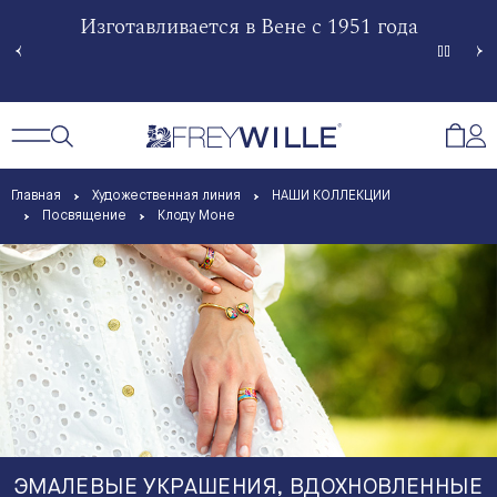
гненной
Изготавливается в Вене с 1951 года
Произв
Сче
Открытый поиск
Открыть / Закрыть навигацию
Откр
Главная
Художественная линия
НАШИ КОЛЛЕКЦИИ
Посвящение
Клоду Моне
ЭМАЛЕВЫЕ УКРАШЕНИЯ, ВДОХНОВЛЕННЫЕ