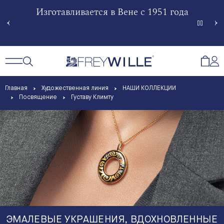
гненной
Изготавливается в Вене с 1951 года
Произв
Сче
Открытый поиск
Открыть / Закрыть навигацию
Откр
Главная
Художественная линия
НАШИ КОЛЛЕКЦИИ
Посвящение
Густаву Климту
ЭМАЛЕВЫЕ УКРАШЕНИЯ, ВДОХНОВЛЕННЫЕ