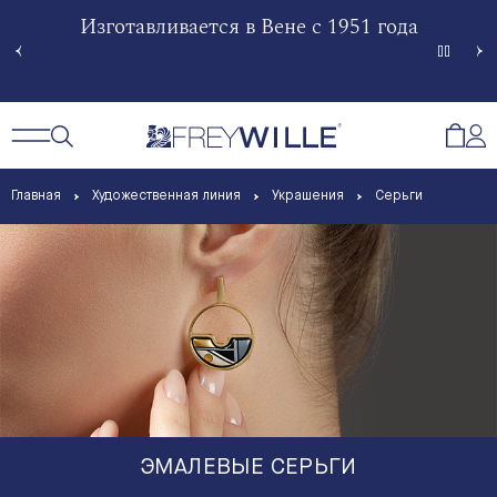
гненной
Изготавливается в Вене с 1951 года
Произв
Сче
Открытый поиск
Открыть / Закрыть навигацию
Откр
Главная
Художественная линия
Украшения
Серьги
ЭМАЛЕВЫЕ СЕРЬГИ