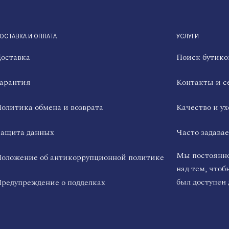
ОСТАВКА И ОПЛАТА
УСЛУГИ
оставка
Поиск бутико
арантия
Контакты и с
олитика обмена и возврата
Качество и ух
ащита данных
Часто задава
Мы постоянно
оложение об антикоррупционной политике
над тем, чтоб
был доступен 
редупреждение о подделках