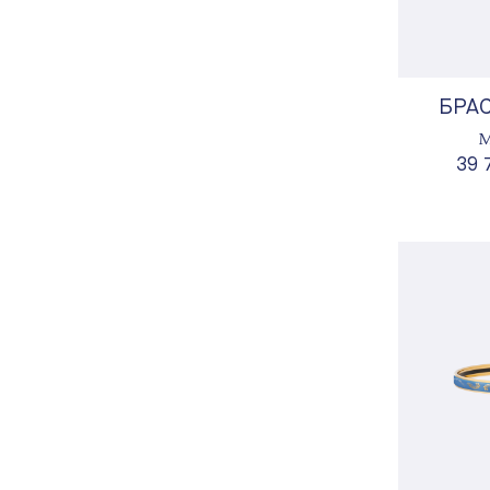
БРА
М
39 