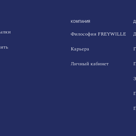
QUICKLINKS
КОМПАНИЯ
Д
сылки
Философия FREYWILLE
Д
вить
Карьера
Г
Личный кабинет
П
З
П
П