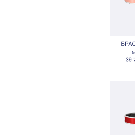
БРА
М
39 