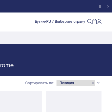
Бутики
RU
/ Выберите страну
Счет кл
Открытый п
Открыть/
hrome
Сортировать по: