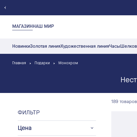
МАГАЗИН
НАШ МИР
Новинки
Золотая линия
Художественная линия
Часы
Шелков
Главная
Подарки
Монохром
Нест
189 товаров
ФИЛЬТР
Цена