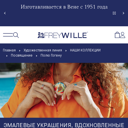
гненной
Изготавливается в Вене с 1951 года
Произв
Сче
Открытый поиск
Открыть / Закрыть навигацию
Откр
Главная
Художественная линия
НАШИ КОЛЛЕКЦИИ
Посвящение
Полю Гогену
ЭМАЛЕВЫЕ УКРАШЕНИЯ, ВДОХНОВЛЕННЫЕ