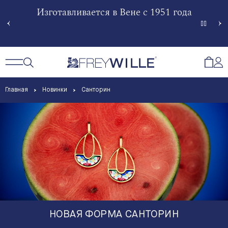
гненной
Изготавливается в Вене с 1951 года
Произв
Сче
Открытый поиск
Открыть / Закрыть навигацию
Откр
Главная
Новинки
Санторин
НОВАЯ ФОРМА САНТОРИН