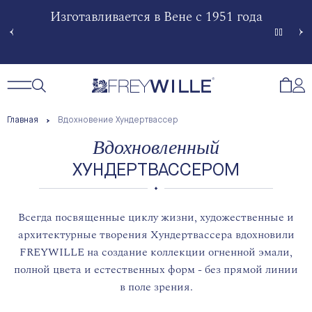
51 года
Произведение искусства в огненной
Изгота
эмали
Сче
Открытый поиск
Открыть / Закрыть навигацию
Откр
Главная
Вдохновение Хундертвассер
Вдохновленный
ХУНДЕРТВАССЕРОМ
Всегда посвященные циклу жизни, художественные и
архитектурные творения Хундертвассера вдохновили
FREYWILLE на создание коллекции огненной эмали,
полной цвета и естественных форм - без прямой линии
в поле зрения.