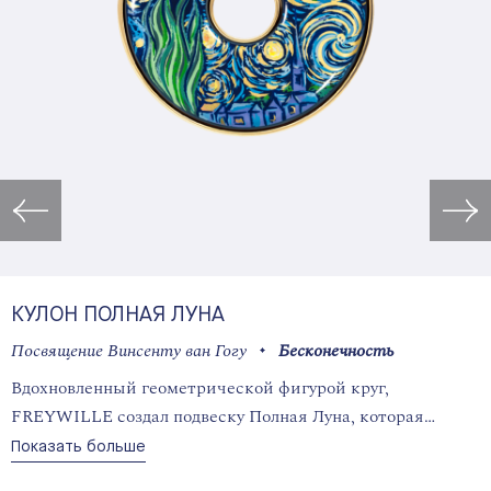
Открыть изображение в лайт
КУЛОН ПОЛНАЯ ЛУНА
Посвящение Винсенту ван Гогу
Бесконечность
Вдохновленный геометрической фигурой круг,
FREYWILLE создал подвеску Полная Луна, которая
благодаря своим размерам в самом лучшем виде
Показать больше
демонстрирует сияющую огненную эмаль.