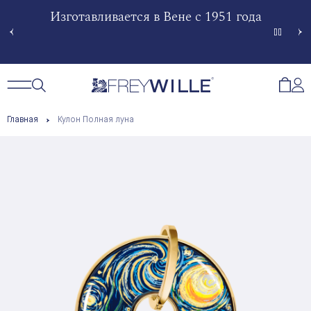
гненной
Изготавливается в Вене с 1951 года
Произв
Сче
Открытый поиск
Открыть / Закрыть навигацию
Откр
Главная
Кулон Полная луна