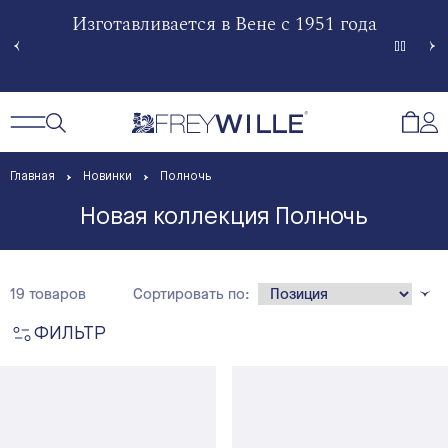
гненной
Изготавливается в Вене с 1951 года
Произв
Сче
Открытый поиск
Открыть / Закрыть навигацию
Откр
Главная
Новинки
Полночь
Новая коллекция Полночь
19 товаров
Сортировать по:
ФИЛЬТР