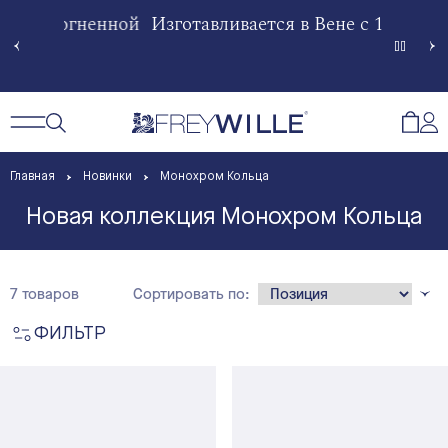
гненной
Изготавливается в Вене с 1951 года
Произв
Сче
Открытый поиск
Открыть / Закрыть навигацию
Откр
Главная
Новинки
Монохром Кольца
Новая коллекция Монохром Кольца
7 товаров
Сортировать по:
ФИЛЬТР