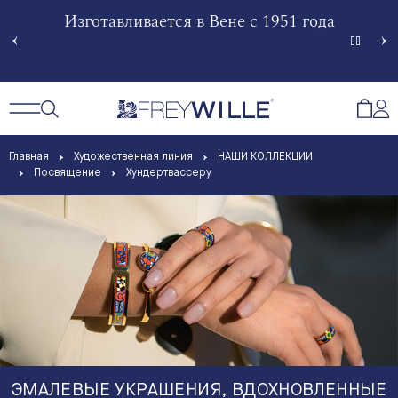
гненной
Изготавливается в Вене с 1951 года
Произв
Сче
Открытый поиск
Открыть / Закрыть навигацию
Откр
Главная
Художественная линия
НАШИ КОЛЛЕКЦИИ
Посвящение
Хундертвассеру
ЭМАЛЕВЫЕ УКРАШЕНИЯ, ВДОХНОВЛЕННЫЕ