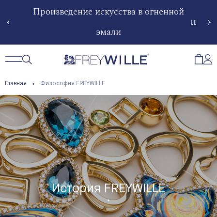
51 года
Произведение искусства в огненной
Изгота
эмали
Сче
Открытый поиск
Открыть / Закрыть навигацию
Откр
Главная
Философия FREYWILLE
История FREYWILLE