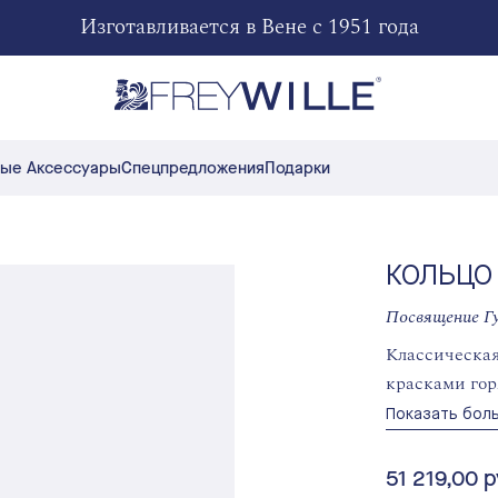
Изготавливается в Вене с 1951 года
ые Аксессуары
Спецпредложения
Подарки
КОЛЬЦО
Посвящение Г
Классическая
красками гор
особенно изл
Показать бол
51 219,00 