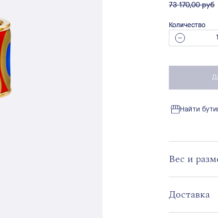
вместо
73 170,00 руб
Количество
Д
Найти бути
Вес и раз
Доставка