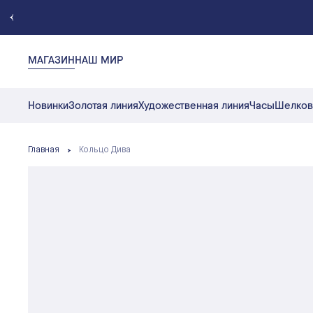
МАГАЗИН
НАШ МИР
Новинки
Золотая линия
Художественная линия
Часы
Шелков
Главная
Кольцо Дива