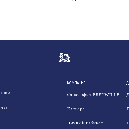
QUICKLINKS
КОМПАНИЯ
Д
сылки
Философия FREYWILLE
Д
вить
Карьера
Г
Личный кабинет
П