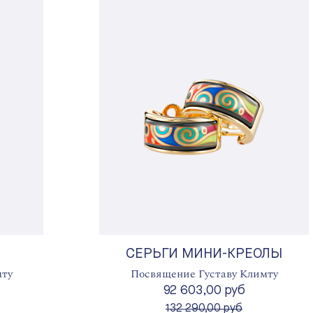
СЕРЬГИ МИНИ-КРЕОЛЫ
мту
Посвящение Густаву Климту
92 603,00 руб
вместо
132 290,00 руб