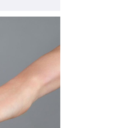
бражение в лайтбоксе