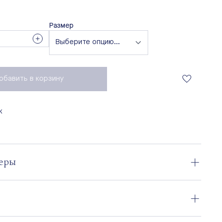
Размер
обавить в корзину
к
меры