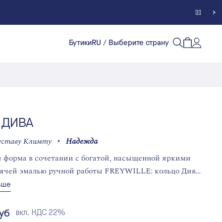
Бутики
RU
/ Выберите страну
Счет кл
Открытый п
Открыть/
 ДИВА
уставу Климту
Надежда
 форма в сочетании с богатой, насыщенной яркими
ячей эмалью ручной работы FREYWILLE: кольцо Дива
учает художественный дух.
ьше
руб
вкл. НДС 22%