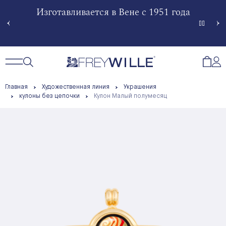
гненной
Изготавливается в Вене с 1951 года
Произв
Сче
Открытый поиск
Открыть / Закрыть навигацию
Откр
Главная
Художественная линия
Украшения
кулоны без цепочки
Кулон Малый полумесяц