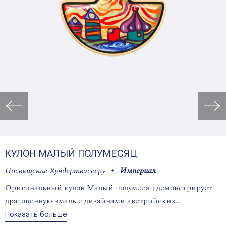
Открыть изображение в лайт
КУЛОН МАЛЫЙ ПОЛУМЕСЯЦ
Посвящение Хундертвассеру
Империал
Оригинальный кулон Малый полумесяц демонстрирует
драгоценную эмаль с дизайнами австрийских
художников заключенную в оправу элегантной формы.
Показать больше