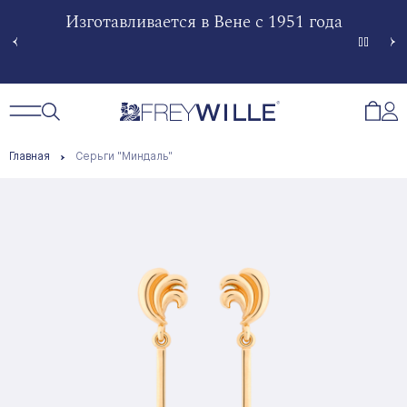
гненной
Изготавливается в Вене с 1951 года
Произв
Сче
Открытый поиск
Открыть / Закрыть навигацию
Откр
Главная
Серьги "Миндаль"