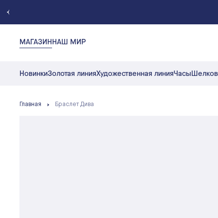
МАГАЗИН
НАШ МИР
Новинки
Золотая линия
Художественная линия
Часы
Шелков
Главная
Браслет Дива