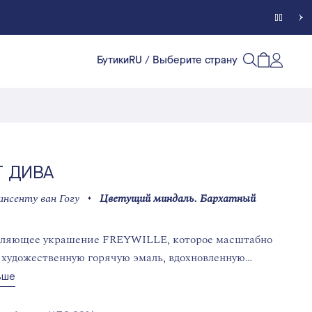
Бутики
RU
/ Выберите страну
Счет кл
Открытый п
Открыть/
Т ДИВА
инсенту ван Гогу
Цветущий миндаль. Бархатный
тляющее украшение FREYWILLE, которое масштабно
 художественную горячую эмаль, вдохновленную
 красотой мироздания.
ьше