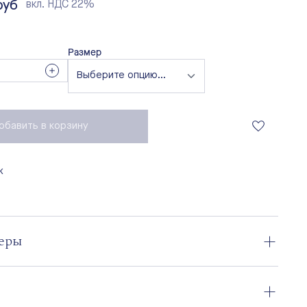
руб
вкл. НДС 22%
Размер
обавить в корзину
к
меры