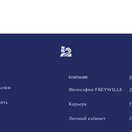
QUICKLINKS
КОМПАНИЯ
Д
сылки
Философия FREYWILLE
Д
вить
Карьера
Г
Личный кабинет
П