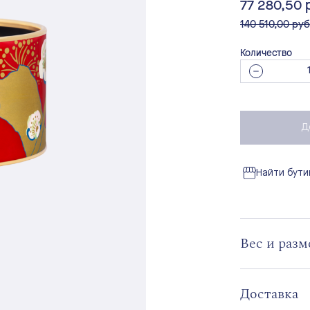
77 280,50 
вместо
140 510,00 руб
Количество
Д
Найти бути
Вес и раз
Доставка