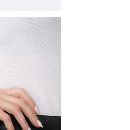
бражение в лайтбоксе