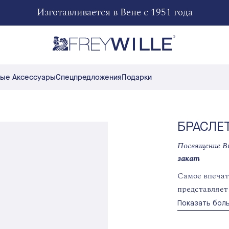
Изготавливается в Вене с 1951 года
ые Аксессуары
Спецпредложения
Подарки
БРАСЛЕ
Посвящение В
закат
Самое впеча
представляет
искусством и
Показать бол