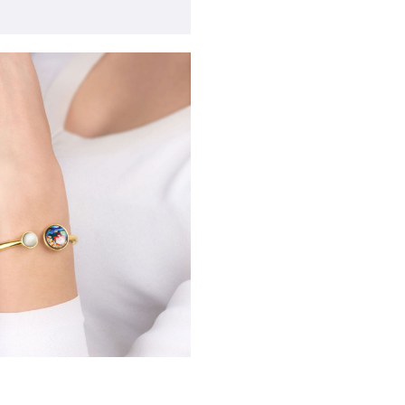
бражение в лайтбоксе
е
Открыть изображение в лайтбоксе