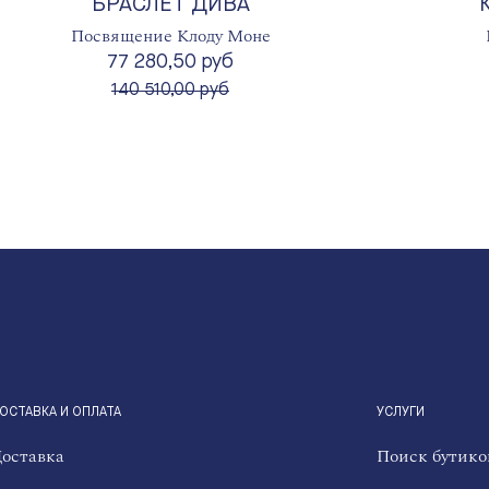
БРАСЛЕТ ДИВА
Посвящение Клоду Моне
77 280,50 руб
вместо
140 510,00 руб
ОСТАВКА И ОПЛАТА
УСЛУГИ
оставка
Поиск бутико