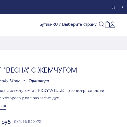
Бутики
RU
/ Выберите страну
Счет кл
Открытый п
Открыть/
 "ВЕСНА" С ЖЕМЧУГОМ
лоду Моне
Оранжери
на» с жемчугом от FREYWILLE - это потрясающее
 которого у вас захватит дух.
ьше
 руб
вкл. НДС 22%