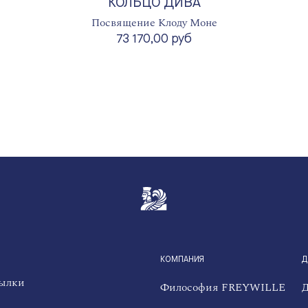
КОЛЬЦО ДИВА
Посвящение Клоду Моне
73 170,00 руб
QUICKLINKS
КОМПАНИЯ
Д
сылки
Философия FREYWILLE
Д