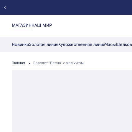
МАГАЗИН
НАШ МИР
Новинки
Золотая линия
Художественная линия
Часы
Шелков
Главная
Браслет "Весна" с жемчугом