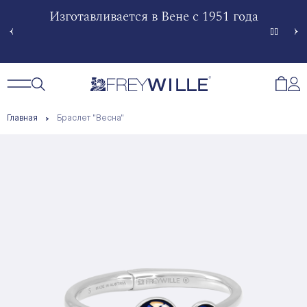
гненной
Изготавливается в Вене с 1951 года
Произв
Сче
Открытый поиск
Открыть / Закрыть навигацию
Откр
Главная
Браслет "Весна"