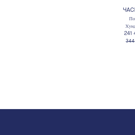
ЧАС
По
Хун
241
вме
344