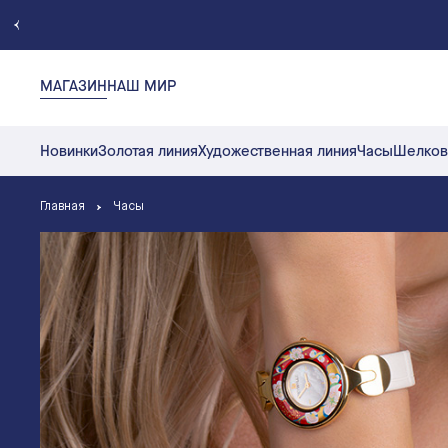
МАГАЗИН
НАШ МИР
Новинки
Золотая линия
Художественная линия
Часы
Шелков
Главная
Часы