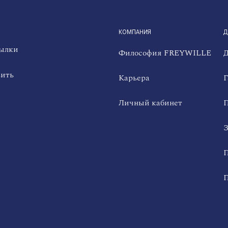
QUICKLINKS
КОМПАНИЯ
Д
сылки
Философия FREYWILLE
Д
вить
Карьера
Г
Личный кабинет
П
З
П
П