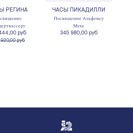
Ы РЕГИНА
ЧАСЫ ПИКАДИЛЛИ
священие
Посвящение Альфонсу
дертвассеру
Мухе
 444,00 руб
345 980,00 руб
сто
 920,00 руб