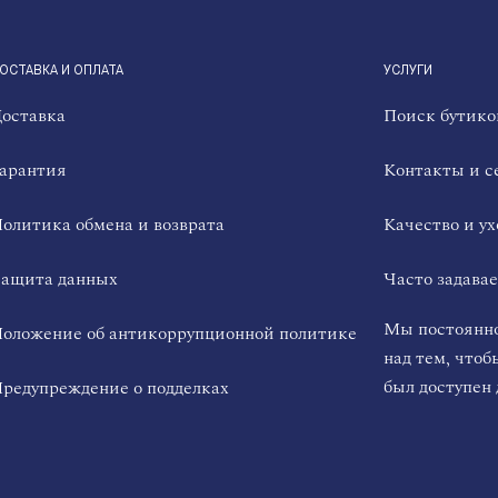
ОСТАВКА И ОПЛАТА
УСЛУГИ
оставка
Поиск бутико
арантия
Контакты и с
олитика обмена и возврата
Качество и ух
ащита данных
Часто задава
Мы постоянно
оложение об антикоррупционной политике
над тем, чтоб
был доступен 
редупреждение о подделках