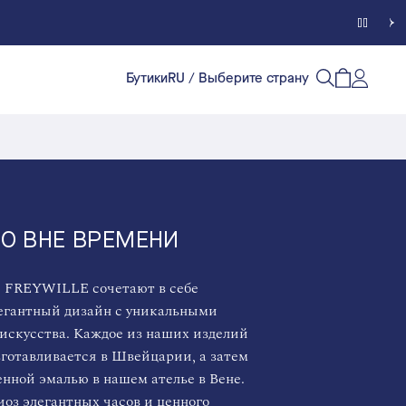
Бутики
RU
/ Выберите страну
Счет кл
Открытый п
Открыть/
О ВНЕ ВРЕМЕНИ
 FREYWILLE сочетают в себе
егантный дизайн с уникальными
искусства. Каждое из наших изделий
готавливается в Швейцарии, а затем
нной эмалью в нашем ателье в Вене.
оз элегантных часов и ценного