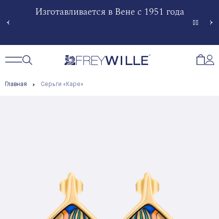
гненной
Изготавливается в Вене с 1951 года
Произв
Сче
Открытый поиск
Открыть / Закрыть навигацию
Откр
Главная
Серьги «Каре»