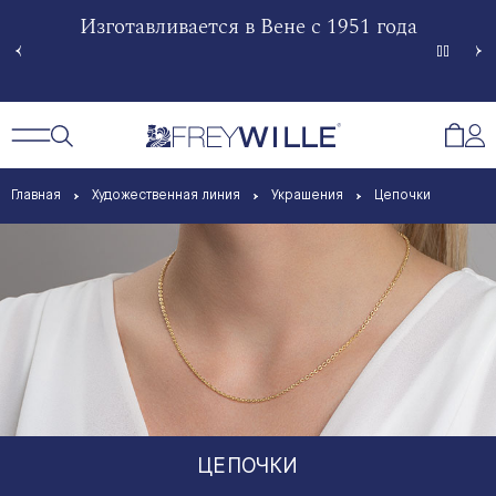
гненной
Изготавливается в Вене с 1951 года
Произв
Сче
Открытый поиск
Открыть / Закрыть навигацию
Откр
Главная
Художественная линия
Украшения
Цепочки
ЦЕПОЧКИ