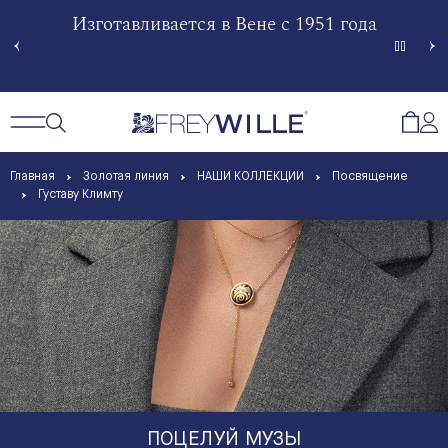
гненной
Изготавливается в Вене с 1951 года
Произв
Сче
Открытый поиск
Открыть / Закрыть навигацию
Откр
Главная
Золотая линия
НАШИ КОЛЛЕКЦИИ
Посвящение
Густаву Климту
ПОЦЕЛУЙ МУЗЫ