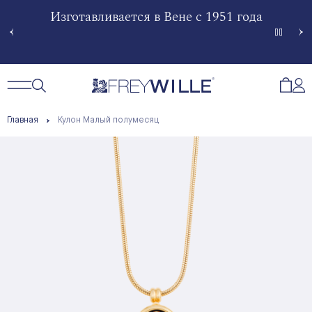
гненной
Изготавливается в Вене с 1951 года
Произв
Сче
Открытый поиск
Открыть / Закрыть навигацию
Откр
Главная
Кулон Малый полумесяц