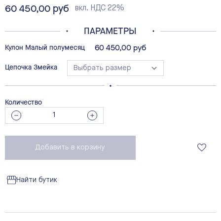
60 450,00 руб
Final product price
вкл. НДС 22%
ПАРАМЕТРЫ
Настройка Кулон Малый полумесяц
60 450,00 руб
Кулон Малый полумесяц
Цепочка Змейка
Количество
Добавить в корзину
Найти бутик