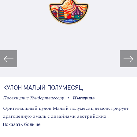
Открыть изображение в лайт
КУЛОН МАЛЫЙ ПОЛУМЕСЯЦ
Посвящение Хундертвассеру
Империал
Оригинальный кулон Малый полумесяц демонстрирует
драгоценную эмаль с дизайнами австрийских
художников заключенную в оправу элегантной формы.
Показать больше