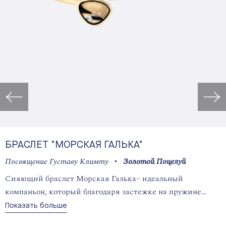
Открыть изображение в лайт
БРАСЛЕТ "МОРСКАЯ ГАЛЬКА"
Посвящение Густаву Климту
Золотой Поцелуй
Сияющий браслет Морская Галька– идеальный
компаньон, который благодаря застежке на пружине
легко надевается.
Показать больше