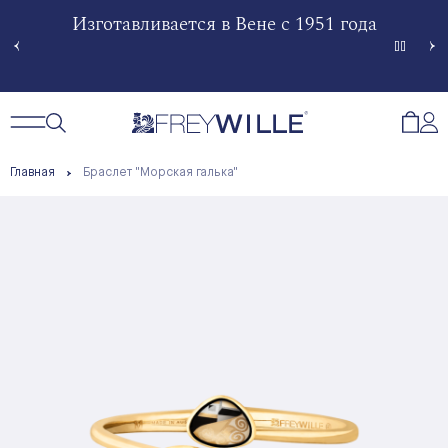
гненной
Изготавливается в Вене с 1951 года
Произв
Сче
Открытый поиск
Открыть / Закрыть навигацию
Откр
Главная
Браслет "Морская галька"