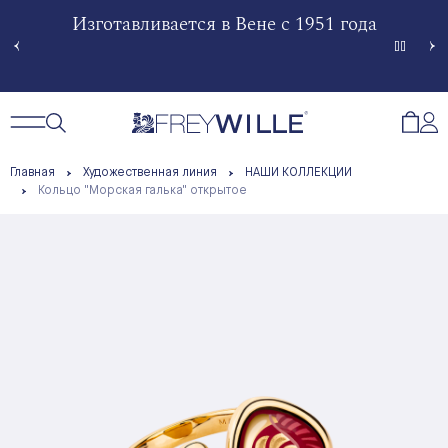
гненной
Изготавливается в Вене с 1951 года
Произв
Сче
Открытый поиск
Открыть / Закрыть навигацию
Откр
Главная
Художественная линия
НАШИ КОЛЛЕКЦИИ
Кольцо "Морская галька" открытое