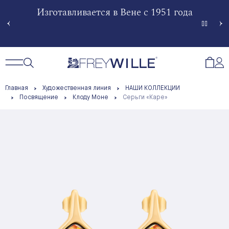
гненной
Изготавливается в Вене с 1951 года
Произв
Сче
Открытый поиск
Открыть / Закрыть навигацию
Откр
Главная
Художественная линия
НАШИ КОЛЛЕКЦИИ
Посвящение
Клоду Моне
Серьги «Каре»