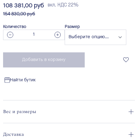
108 381,00 руб
вкл. НДС 22%
вместо
154 830,00 руб
Количество
Размер
Добавить в корзину
Найти бутик
Вес и размеры
Доставка