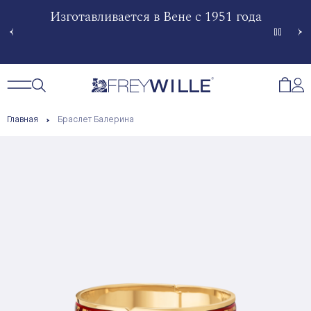
гненной
Изготавливается в Вене с 1951 года
Произв
Сче
Открытый поиск
Открыть / Закрыть навигацию
Откр
Главная
Браслет Балерина