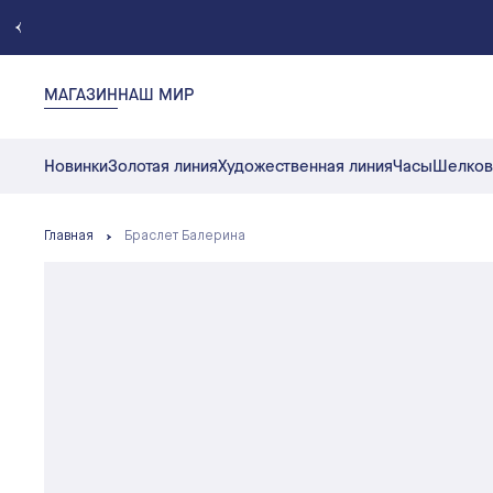
МАГАЗИН
НАШ МИР
Новинки
Золотая линия
Художественная линия
Часы
Шелков
Главная
Браслет Балерина