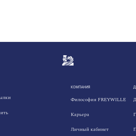
QUICKLINKS
КОМПАНИЯ
Д
сылки
Философия FREYWILLE
Д
вить
Карьера
Г
Личный кабинет
П