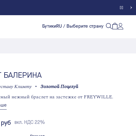
Бутики
RU
/ Выберите страну
Счет кл
Открытый п
Открыть/
Т БАЛЕРИНА
уставу Климту
Золотой Поцелуй
амый нежный браслет на застежке от FREYWILLE.
ьше
 руб
вкл. НДС 22%