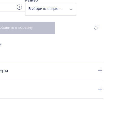
Размер
обавить в корзину
к
меры