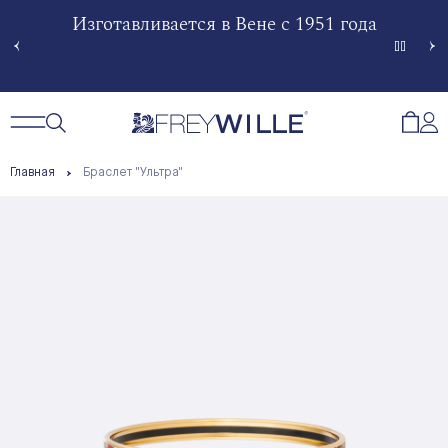
гненной
Изготавливается в Вене с 1951 года
Произв
Сче
Открытый поиск
Открыть / Закрыть навигацию
Откр
Главная
Браслет "Ультра"