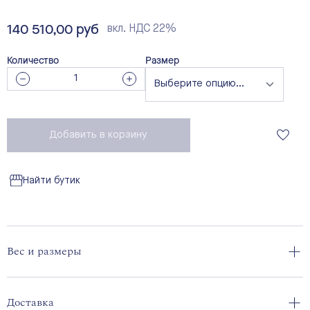
эксклюзивных дизайнов австрийского бренда являются
залогом истинной элегантности.
140 510,00 руб
вкл. НДС 22%
Количество
Размер
Добавить в корзину
Найти бутик
Вес и размеры
Доставка