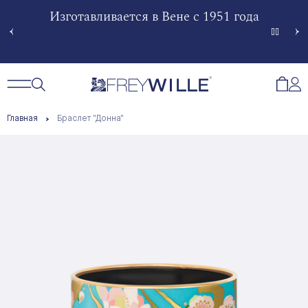
гненной
Изготавливается в Вене с 1951 года
Произв
Сче
Открытый поиск
Открыть / Закрыть навигацию
Откр
Главная
Браслет "Донна"