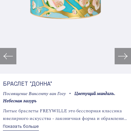
Открыть изображение в лайт
БРАСЛЕТ "ДОННА"
Посвящение Винсенту ван Гогу
Цветущий миндаль.
Небесная лазурь
Литые браслеты FREYWILLE это бесспорная классика
ювелирного искусства - лаконичная форма и обрамление
из драгоценной эмали с нанесением одного из
Показать больше