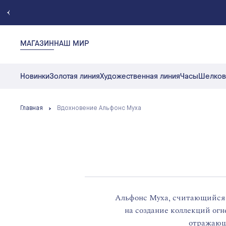
МАГАЗИН
НАШ МИР
Новинки
Золотая линия
Художественная линия
Часы
Шелков
Главная
Вдохновение Альфонс Муха
Альфонс Муха, считающийся 
на создание коллекций ог
отражающи