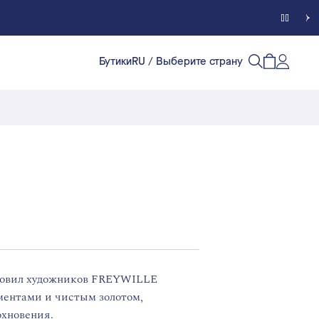
Бутики
RU
/ Выберите страну
Счет кл
Открытый п
Открыть/
хновил художников FREYWILLE
ментами и чистым золотом,
охновения.