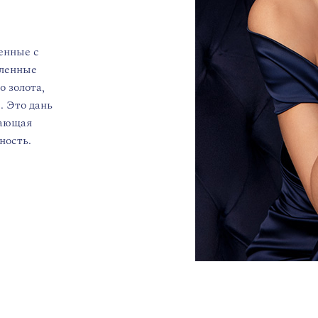
енные с
мленные
о золота,
. Это дань
щающая
ность.