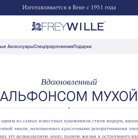
Произведение искусства в огненной эмали
ые Аксессуары
Спецпредложения
Подарки
Вдохновленный
АЛЬФОНСОМ МУХОЙ
одним из самых известных художников стиля модерн, вдо
ненной эмали, наполненных красочными декоративными эле
х эту великолепную эпоху, полную жизни и остроумного вд