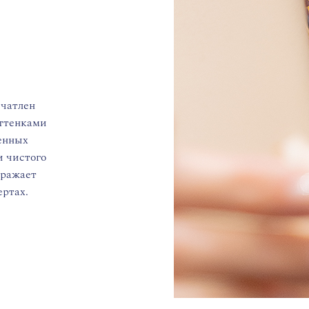
ечатлен
ттенками
сенных
и чистого
тражает
ертах.