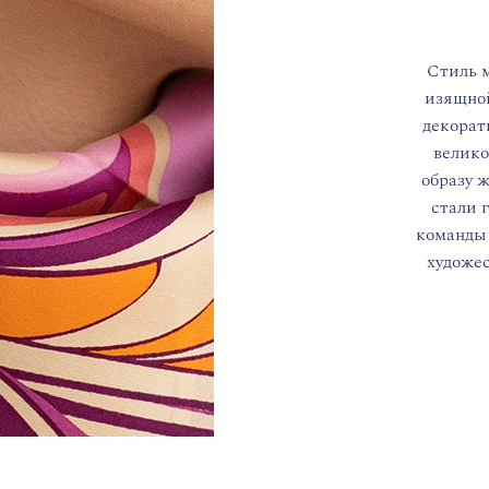
Стиль м
изящно
декорат
велико
образу ж
стали 
команды 
художе