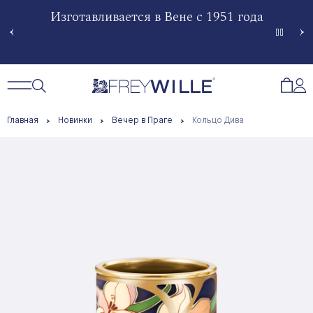
гненной
Изготавливается в Вене с 1951 года
Произв
Сче
Открытый поиск
Открыть / Закрыть навигацию
Откр
Главная
Новинки
Вечер в Праге
Кольцо Дива